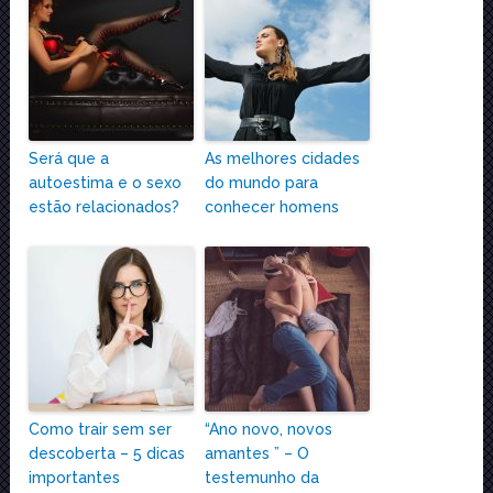
Será que a
As melhores cidades
autoestima e o sexo
do mundo para
estão relacionados?
conhecer homens
Como trair sem ser
“Ano novo, novos
descoberta – 5 dicas
amantes ” – O
importantes
testemunho da