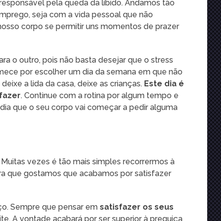
 responsável pela queda da líbido. Andamos tão
mprego, seja com a vida pessoal que não
 nosso corpo se permitir uns momentos de prazer
ra o outro, pois não basta desejar que o stress
mece por escolher um dia da semana em que não
 deixe a lida da casa, deixe as crianças.
Este dia é
 fazer
. Continue com a rotina por algum tempo e
 dia que o seu corpo vai começar a pedir alguma
! Muitas vezes é tão mais simples recorrermos à
ira que gostamos que acabamos por satisfazer
rço. Sempre que pensar em
satisfazer os seus
ite. A vontade acabará por ser superior à preguiça