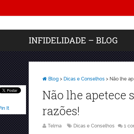
INFIDELIDADE – BLOG
Blog
>
Dicas e Conselhos
>
Não lhe ap
Não lhe apetece 
razões!
Pin It
Telma
Dicas e Conselhos
1 co