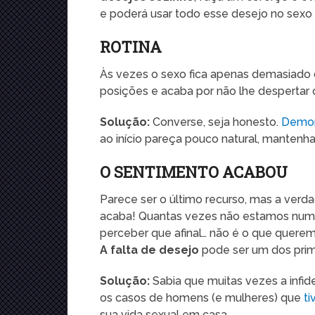
e poderá usar todo esse desejo no sexo
ROTINA
Às vezes o sexo fica apenas demasiado
posições e acaba por não lhe despertar o
Solução:
Converse, seja honesto.
Demor
ao início pareça pouco natural, mantenh
O SENTIMENTO ACABOU
Parece ser o último recurso, mas a ver
acaba! Quantas vezes não estamos num
perceber que afinal… não é o que quere
A falta de desejo
pode ser um dos prime
Solução:
Sabia que muitas vezes a infi
os casos de homens (e mulheres) que
ti
sua vida sexual em casa.