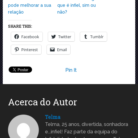
pode melhorar a sua
que é infiel, sim ou
relação
não?
SHARE THIS:
Facebook
Twitter
Tumblr
Pinterest
Email
Pin It
Acerca do Autor
Telma
Telma, 25 anos, divertida, sonhadora
e...infiel! Faz parte da equipa do